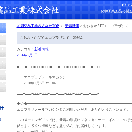
化学工業薬品の製造
谷岡薬品工業株式会社TOP
＞
新着情報
>
おおさかATCエコプラザにて 20
◇
おおさかATCエコプラザにて 2026.2
カテゴリ：
新着情報
2026年2月3日
■□□□■□□□■□□□■□□□■□□□■□□□■□□□■□□□■□□□■□□□
エコプラザメールマガジン
2026年2月3日 vol.307
□□□■□□□■□□□■□□□■□□□■□□□■□□□■□□□■□□□■□□□■
◆◇◆━━━━━━━━━━━━━━━━━━━━━━━━━━━━━
エコプラザメールマガジンをご利用いただき、ありがとうございます。
このメールマガジンでは、新着の環境ビジネスセミナー・イベントのほ
皆さまに役立つ情報などを盛り込んでお届けしています。
ぜひ、ご一読ください。