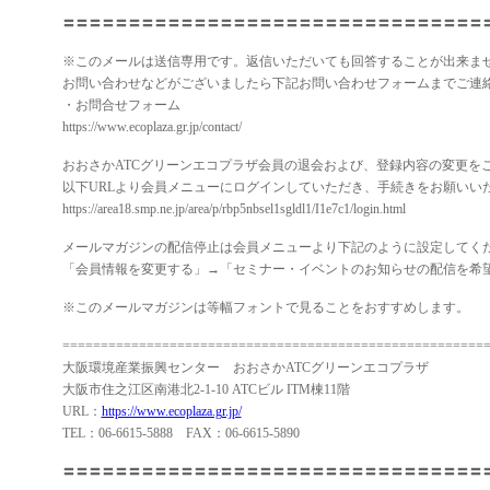
〓〓〓〓〓〓〓〓〓〓〓〓〓〓〓〓〓〓〓〓〓〓〓〓〓〓〓〓〓〓〓〓
※このメールは送信専用です。返信いただいても回答することが出来ま
お問い合わせなどがございましたら下記お問い合わせフォームまでご連
・お問合せフォーム
https://www.ecoplaza.gr.jp/contact/
おおさかATCグリーンエコプラザ会員の退会および、登録内容の変更を
以下URLより会員メニューにログインしていただき、手続きをお願いい
https://area18.smp.ne.jp/area/p/rbp5nbsel1sgldl1/I1e7c1/login.html
メールマガジンの配信停止は会員メニューより下記のように設定してく
「会員情報を変更する」→「セミナー・イベントのお知らせの配信を希
※このメールマガジンは等幅フォントで見ることをおすすめします。
=======================================================
大阪環境産業振興センター おおさかATCグリーンエコプラザ
大阪市住之江区南港北2-1-10 ATCビル ITM棟11階
URL：
https://www.ecoplaza.gr.jp/
TEL：06-6615-5888 FAX：06-6615-5890
〓〓〓〓〓〓〓〓〓〓〓〓〓〓〓〓〓〓〓〓〓〓〓〓〓〓〓〓〓〓〓〓