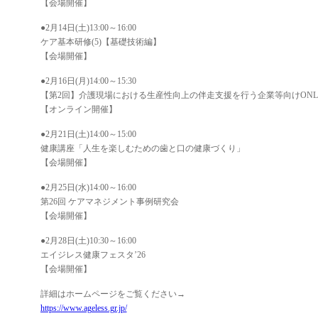
【会場開催】
●2月14日(土)13:00～16:00
ケア基本研修(5)【基礎技術編】
【会場開催】
●2月16日(月)14:00～15:30
【第2回】介護現場における生産性向上の伴走支援を行う企業等向けONLINE
【オンライン開催】
●2月21日(土)14:00～15:00
健康講座「人生を楽しむための歯と口の健康づくり」
【会場開催】
●2月25日(水)14:00～16:00
第26回 ケアマネジメント事例研究会
【会場開催】
●2月28日(土)10:30～16:00
エイジレス健康フェスタ’26
【会場開催】
詳細はホームページをご覧ください→
https://www.ageless.gr.jp/