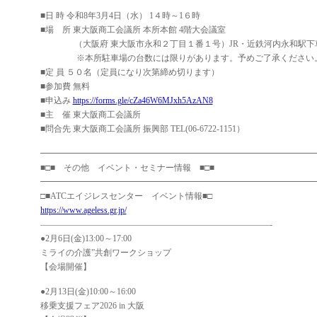
■日 時 令和8年3月4日（水） 1４時～1６時
■場 所 東大阪商工会議所 本所本館 4階大会議室
（大阪府 東大阪市永和２丁目１番１号）JR・近鉄河内永和駅下車
※本所駐車場の台数には限りがあります。予めご了承ください
■定 員 ５０名（定員になり次第締め切ります）
■参加費 無料
■申込み
https://forms.gle/cZa46W6MJxh5AzAN8
■主 催 東大阪商工会議所
■問合先 東大阪商工会議所 振興部 TEL(06-6722-1151）
━━━━━━━━━━━━━━━━━━━━━━━━━━━━━━━━
■□■ その他 イベント・セミナー情報 ■□■
━━━━━━━━━━━━━━━━━━━━━━━━━━━━━━━━
□■ATCエイジレスセンター イベント情報■□
https://www.ageless.gr.jp/
———————————————————————————-
●2月6日(金)13:00～17:00
ミライの介護”共創ワークショップ
【会場開催】
●2月13日(金)10:00～16:00
移乗支援フェア2026 in 大阪