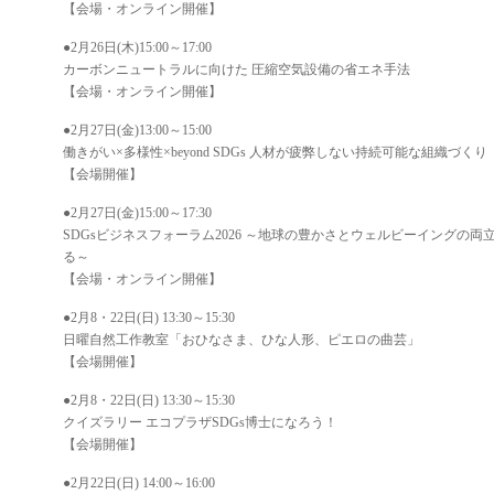
【会場・オンライン開催】
●2月26日(木)15:00～17:00
カーボンニュートラルに向けた 圧縮空気設備の省エネ手法
【会場・オンライン開催】
●2月27日(金)13:00～15:00
働きがい×多様性×beyond SDGs 人材が疲弊しない持続可能な組織づくり
【会場開催】
●2月27日(金)15:00～17:30
SDGsビジネスフォーラム2026 ～地球の豊かさとウェルビーイングの
る～
【会場・オンライン開催】
●2月8・22日(日) 13:30～15:30
日曜自然工作教室「おひなさま、ひな人形、ピエロの曲芸」
【会場開催】
●2月8・22日(日) 13:30～15:30
クイズラリー エコプラザSDGs博士になろう！
【会場開催】
●2月22日(日) 14:00～16:00