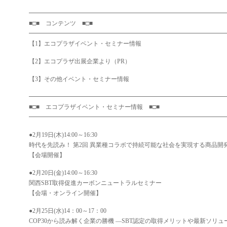
━━━━━━━━━━━━━━━━━━━━━━━━━━━━━━━━
■□■ コンテンツ ■□■
━━━━━━━━━━━━━━━━━━━━━━━━━━━━━━━━
【1】エコプラザイベント・セミナー情報
【2】エコプラザ出展企業より（PR）
【3】その他イベント・セミナー情報
━━━━━━━━━━━━━━━━━━━━━━━━━━━━━━━━
■□■ エコプラザイベント・セミナー情報 ■□■
━━━━━━━━━━━━━━━━━━━━━━━━━━━━━━━━
●2月19日(木)14:00～16:30
時代を先読み！ 第2回 異業種コラボで持続可能な社会を実現する商品開
【会場開催】
●2月20日(金)14:00～16:30
関西SBT取得促進カーボンニュートラルセミナー
【会場・オンライン開催】
●2月25日(水)14：00～17：00
COP30から読み解く企業の勝機 ―SBT認定の取得メリットや最新ソリ