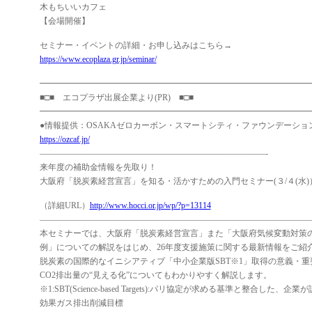
木もちいいカフェ
【会場開催】
セミナー・イベントの詳細・お申し込みはこちら→
https://www.ecoplaza.gr.jp/seminar/
━━━━━━━━━━━━━━━━━━━━━━━━━━━━━━━━
■□■ エコプラザ出展企業より(PR) ■□■
━━━━━━━━━━━━━━━━━━━━━━━━━━━━━━━━
●情報提供：OSAKAゼロカーボン・スマートシティ・ファウンデーショ
https://ozcaf.jp/
———————————————————————————-
来年度の補助金情報を先取り！
大阪府「脱炭素経営宣言」を知る・活かすための入門セミナー(３/４(水)
（詳細URL）
http://www.hocci.or.jp/wp/?p=13114
――――――――――――――――――――――――――――――――
本セミナーでは、大阪府「脱炭素経営宣言」また「大阪府気候変動対策
例」についての解説をはじめ、26年度支援施策に関する最新情報をご紹
脱炭素の国際的なイニシアティブ「中小企業版SBT※1」取得の意義・
CO2排出量の“見える化”についてもわかりやすく解説します。
※1:SBT(Science-based Targets):パリ協定が求める基準と整合した、企
効果ガス排出削減目標